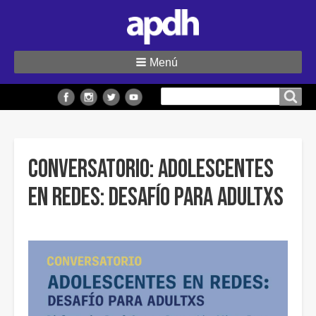
Menú
Buscar
Buscar en el sitio
en
el
sitio
CONVERSATORIO: ADOLESCENTES
EN REDES: DESAFÍO PARA ADULTXS