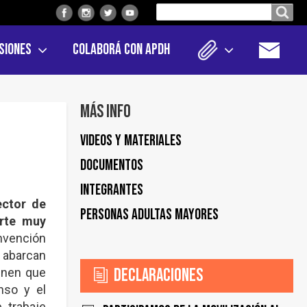
Buscar
Buscar en el sitio
en
siones
Colaborá con APDH
el
sitio
Más info
Videos y materiales
Documentos
Integrantes
ector de
Personas Adultas Mayores
rte muy
nvención
 abarcan
enen que
Declaraciones
anso y el
 trabaje