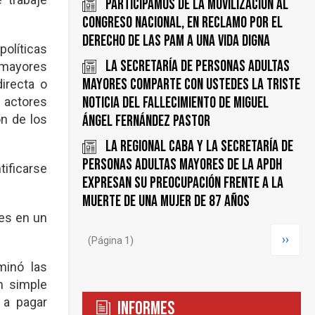
Participamos de la movilización al
Congreso Nacional, en reclamo por el
derecho de las PAM a una vida digna
políticas
La Secretaría de Personas Adultas
n mayores
Mayores comparte con ustedes la triste
irecta o
noticia del fallecimiento de Miguel
 actores
ón de los
Ángel Fernández Pastor
La regional CABA y la Secretaría de
Personas Adultas Mayores de la APDH
tificarse
expresan su preocupación frente a la
muerte de una mujer de 87 años
tes en un
Paginación
Siguie
››
(Página 1)
página
minó las
n simple
 a pagar
Informes