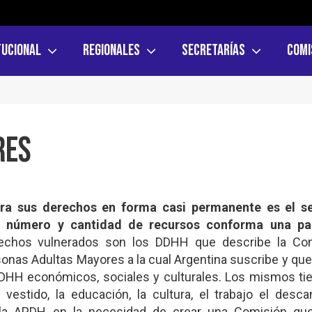
tucional
Regionales
Secretarías
Comi
res
era sus derechos en forma casi permanente es el s
u número y cantidad de recursos conforma una pa
chos vulnerados son los DDHH que describe la Co
nas Adultas Mayores a la cual Argentina suscribe y que
DHH económicos, sociales y culturales. Los mismos ti
l vestido, la educación, la cultura, el trabajo el desc
la APDH en la necesidad de crear una Comisión que