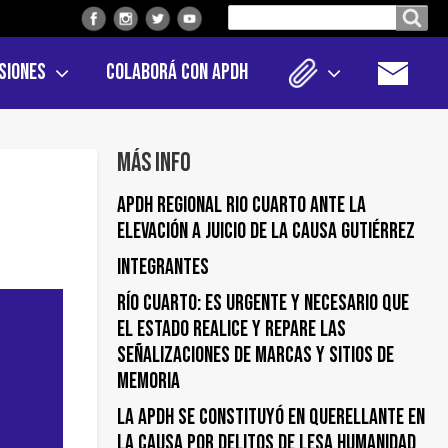
Buscar
Buscar en el sitio
en
siones
Colaborá con APDH
el
sitio
Más info
APDH Regional Rio Cuarto ante la
elevación a juicio de la Causa Gutiérrez
Integrantes
Río Cuarto: es urgente y necesario que
el Estado realice y repare las
señalizaciones de marcas y sitios de
memoria
La APDH se constituyó en querellante en
la causa por delitos de lesa humanidad