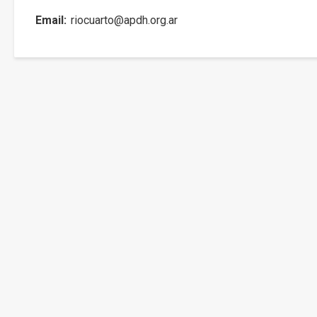
Email
riocuarto@apdh.org.ar