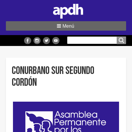
Menú
Buscar
Buscar en el sitio
en
el
sitio
Conurbano Sur Segundo
Cordón