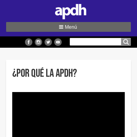
Menú
Buscar
Buscar en el sitio
en
el
sitio
¿Por qué la APDH?