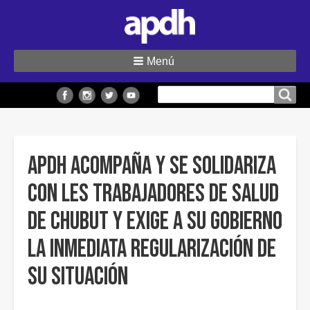
Menú
Buscar
Buscar en el sitio
en
el
sitio
APDH acompaña y se solidariza
con les trabajadores de Salud
de Chubut y exige a su gobierno
la inmediata regularización de
su situación