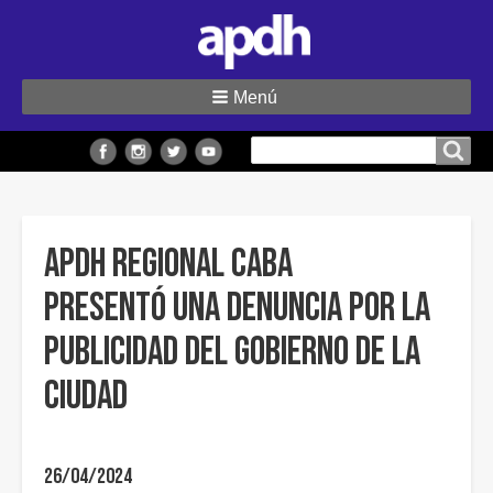
Menú
Buscar
Buscar en el sitio
en
el
sitio
APDH regional CABA
presentó una denuncia por la
publicidad del Gobierno de la
Ciudad
26/04/2024