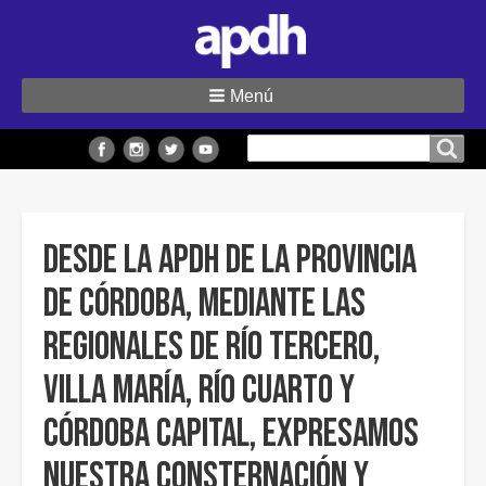
Menú
Buscar
Buscar en el sitio
en
el
sitio
Desde la APDH de la Provincia
de Córdoba, mediante las
regionales de Río Tercero,
Villa María, Río Cuarto y
Córdoba Capital, expresamos
nuestra consternación y