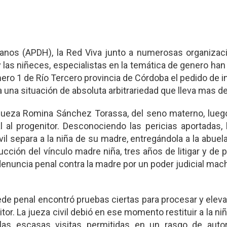
nos (APDH), la Red Viva junto a numerosas organizac
as niñeces, especialistas en la temática de genero han
mero 1 de Río Tercero provincia de Córdoba el pedido de 
a una situación de absoluta arbitrariedad que lleva mas d
la jueza Romina Sánchez Torassa, del seno materno, lue
 al progenitor. Desconociendo las pericias aportadas, 
vil separa a la niña de su madre, entregándola a la abuel
ucción del vínculo madre niña, tres años de litigar y de 
nuncia penal contra la madre por un poder judicial mac
 penal encontró pruebas ciertas para procesar y elevar
tor. La jueza civil debió en ese momento restituir a la ni
as escasas visitas permitidas en un rasgo de autor