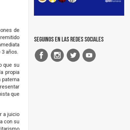
iones de
 remitido
Seguinos en las redes sociales
inmediata
e 3 años.
go que su
la propia
a paterna
presentar
hista que
 a juicio
ña con su
itarismo