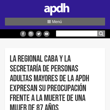
Menú
Buscar
Buscar en el sitio
en
el
sitio
La regional CABA y la
Secretaría de Personas
Adultas Mayores de la APDH
expresan su preocupación
frente a la muerte de una
mujer de 87 años