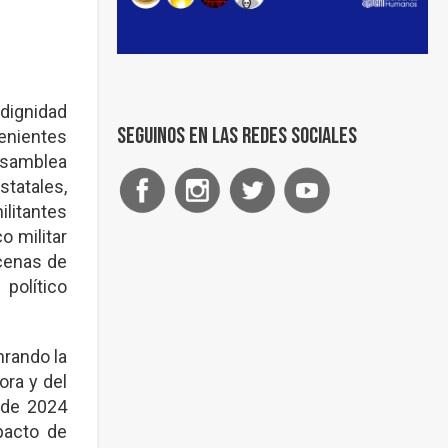
 dignidad
Seguinos en las redes sociales
venientes
Asamblea
tatales,
litantes
o militar
cenas de
político
rando la
ora y del
 de 2024
pacto de