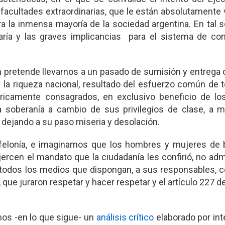
 facultades extraordinarias, que le están absolutamente
ra la inmensa mayoría de la sociedad argentina. En tal s
aría y las graves implicancias para el sistema de con
 pretende llevarnos a un pasado de sumisión y entrega 
y la riqueza nacional, resultado del esfuerzo común de 
óricamente consagrados, en exclusivo beneficio de lo
 soberanía a cambio de sus privilegios de clase, a 
 dejando a su paso miseria y desolación.
felonía, e imaginamos que los hombres y mujeres de 
jercen el mandato que la ciudadanía les confirió, no adm
or todos los medios que dispongan, a sus responsables,
, que juraron respetar y hacer respetar y el artículo 227 d
os -en lo que sigue- un
análisis crítico
elaborado por in