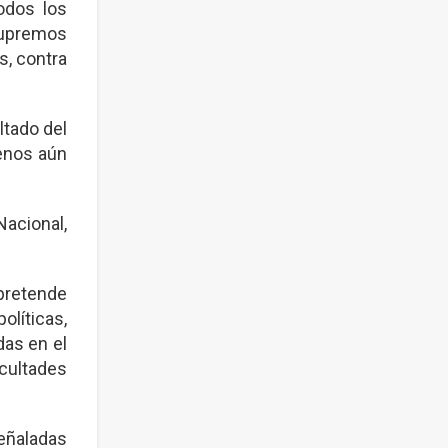
odos los
supremos
s, contra
ltado del
menos aún
acional,
 pretende
olíticas,
das en el
cultades
señaladas