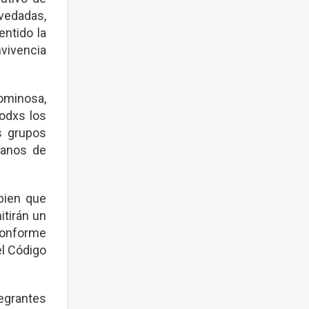
 vedadas,
entido la
vivencia
ominosa,
todxs los
s grupos
manos de
bien que
itirán un
 conforme
el Código
tegrantes