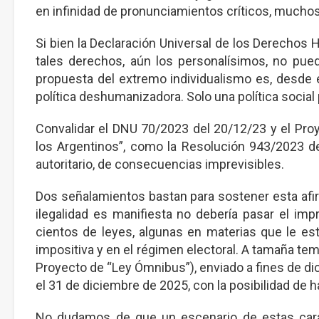
en infinidad de pronunciamientos críticos, muc
Si bien la Declaración Universal de los Derechos
tales derechos, aún los personalísimos, no pue
propuesta del extremo individualismo es, desde 
política deshumanizadora. Solo una política social 
Convalidar el DNU 70/2023 del 20/12/23 y el Pro
los Argentinos”, como la Resolución 943/2023 d
autoritario, de consecuencias imprevisibles.
Dos señalamientos bastan para sostener esta afi
ilegalidad es manifiesta no debería pasar el impr
cientos de leyes, algunas en materias que le está
impositiva y en el régimen electoral. A tamaña tem
Proyecto de “Ley Ómnibus”), enviado a fines de di
el 31 de diciembre de 2025, con la posibilidad de 
No dudamos de que un escenario de estas caract