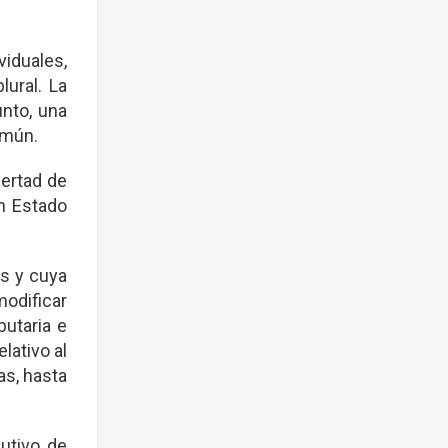
viduales,
ural. La
nto, una
omún.
bertad de
n Estado
s y cuya
modificar
butaria e
lativo al
as, hasta
utivo de