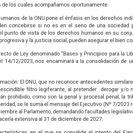
hos de los cuales acompañamos oportunamente.
 Humanos de la ONU pone el énfasis en los derechos indi
den concebirse si no es en el seno de una sociedad pl
el punto de vista de los derechos humanos en su conju
progresiva y la justicia social, pueden asegurar el bien c
yecto de Ley denominado “Bases y Principios para la Li
el 14/12/2023, nos encaminará a la consolidación de u
rmación. El DNU, que no reconoce antecedentes similare
escindible filtro legiferante, al pretender derogar y/o 
n prohibido, como son la penal y procesal penal, la tri
eridad, se le suma el mensaje del Ejecutivo (Nº 7/2023 re
ciembre al Parlamento, demandando facultades legislativ
hacerla extensiva al 31 de diciembre de 2027.
erísticas, en el que se convalide el intento del Ejec