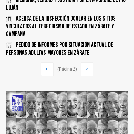
MEMORIA, VERDAD Y JUSTICIA POR LA MASACRE DE RÍO
LUJÁN
Acerca de la inspección ocular en los sitios
vinculados al terrorismo de Estado en Zárate y
Campana
Pedido de informes por situación actual de
personas adultas mayores en Zárate
Paginación
Página
‹‹
Siguiente
››
(Página 2)
anterior
página