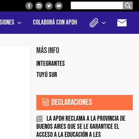
Buscar
Buscar en el sitio
en
siones
Colaborá con APDH
el
sitio
Más info
Integrantes
Tuyú Sur
Declaraciones
La APDH reclama a la provincia de
Buenos Aires que se le garantice el
acceso a la educación a les