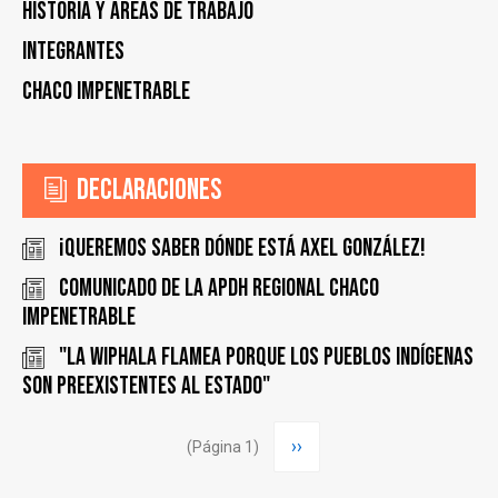
Historia y áreas de trabajo
Integrantes
Chaco Impenetrable
Declaraciones
¡Queremos saber dónde está Axel González!
COMUNICADO DE LA APDH REGIONAL CHACO
IMPENETRABLE
"La Wiphala flamea porque los pueblos indígenas
son preexistentes al estado"
Paginación
Siguiente
››
(Página 1)
página