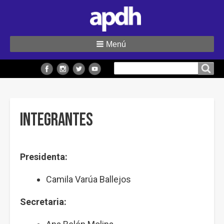
Menú
Buscar
Buscar en el sitio
en
el
sitio
Integrantes
Presidenta:
Camila Varúa Ballejos
Secretaria: