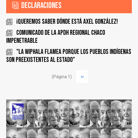
Declaraciones
¡Queremos saber dónde está Axel González!
COMUNICADO DE LA APDH REGIONAL CHACO
IMPENETRABLE
"La Wiphala flamea porque los pueblos indígenas
son preexistentes al estado"
Paginación
Siguiente
››
(Página 1)
página