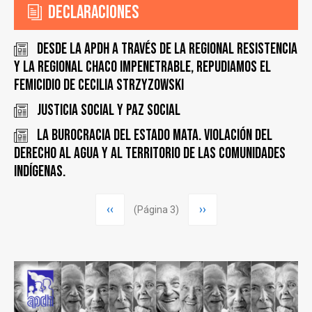
Declaraciones
Desde la APDH a través de la Regional Resistencia
y la Regional Chaco Impenetrable, repudiamos el
femicidio de Cecilia Strzyzowski
JUSTICIA SOCIAL y PAZ SOCIAL
LA BUROCRACIA DEL ESTADO MATA. Violación del
Derecho al agua y al Territorio de las comunidades
indígenas.
Paginación
Página
‹‹
Siguiente
››
(Página 3)
anterior
página