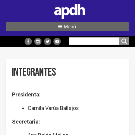
Menú
Buscar
Buscar en el sitio
en
el
sitio
Integrantes
Presidenta:
Camila Varúa Ballejos
Secretaria: