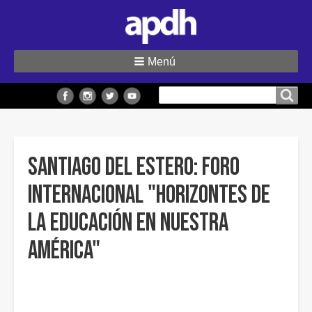
Menú
Buscar
Buscar en el sitio
en
el
sitio
Santiago del Estero: Foro
internacional "Horizontes de
la educación en nuestra
América"