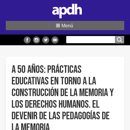
Menú
Buscar
Buscar en el sitio
en
el
sitio
A 50 años: prácticas
educativas en torno a la
construcción de la memoria y
los derechos humanos. El
devenir de las pedagogías de
la memoria