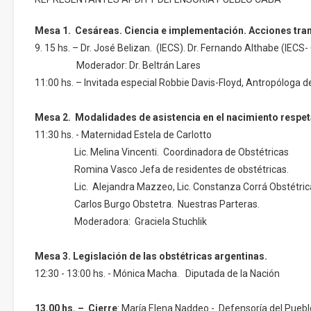
Mesa 1. Cesáreas. Ciencia e implementación. Acciones tr
9. 15 hs. – Dr. José Belizan. (IECS). Dr. Fernando Althabe (IECS
Moderador: Dr. Beltrán Lares
11:00 hs. – Invitada especial Robbie Davis-Floyd, Antropóloga d
Mesa 2. Modalidades de asistencia en el nacimiento respe
11:30 hs. - Maternidad Estela de Carlotto
Lic. Melina Vincenti. Coordinadora de Obstétricas
Romina Vasco Jefa de residentes de obstétricas.
Lic. Alejandra Mazzeo, Lic. Constanza Corrá Obstétric
Carlos Burgo Obstetra. Nuestras Parteras.
Moderadora: Graciela Stuchlik
Mesa 3. Legislación de las obstétricas argentinas.
12:30 - 13:00 hs. - Mónica Macha. Diputada de la Nación
13.00 hs. – Cierre
: María Elena Naddeo - Defensoría del Pue