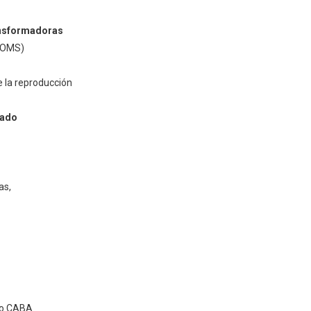
ansformadoras
- OMS)
e la reproducción
tado
as,
blo CABA