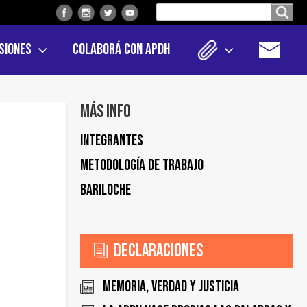
Buscar
Buscar en el sitio
en
siones
Colaborá con APDH
el
sitio
Más info
Integrantes
Metodología de trabajo
Bariloche
Declaraciones
MEMORIA, VERDAD Y JUSTICIA