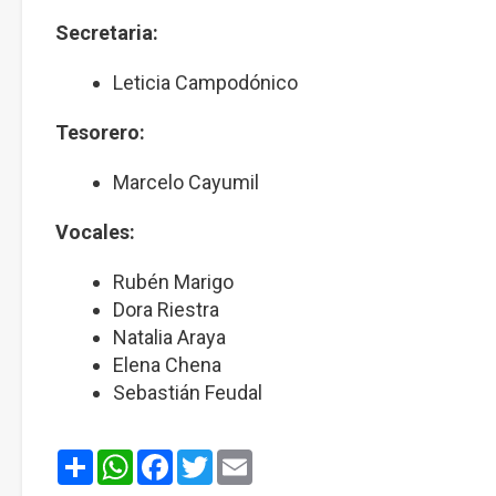
Secretaria:
Leticia Campodónico
Tesorero:
Marcelo Cayumil
Vocales:
Rubén Marigo
Dora Riestra
Natalia Araya
Elena Chena
Sebastián Feudal
Share
WhatsApp
Facebook
Twitter
Email