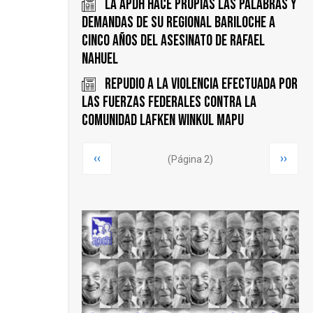
La APDH hace propias las palabras y
demandas de su Regional Bariloche a
cinco años del asesinato de Rafael
Nahuel
Repudio a la violencia efectuada por
las fuerzas federales contra la
comunidad Lafken Winkul Mapu
Paginación
Página
‹‹
Siguie
››
(Página 2)
anterior
página