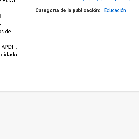
 Plaza 
Categoría de la publicación
Educación
H
y
as de
e APDH,
cuidado