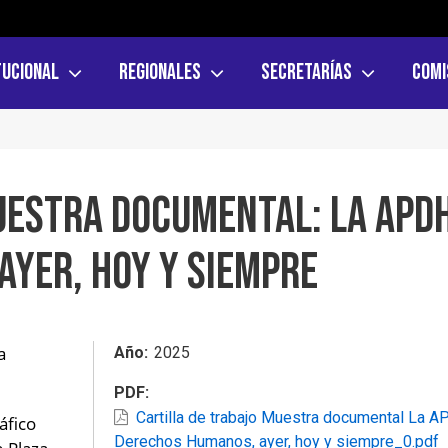
tucional
Regionales
Secretarías
Comi
uestra documental: La APD
ayer, hoy y siempre
 
Año
2025
PDF
Cartilla de trabajo Muestra documental La A
fico 
Derechos Humanos, ayer, hoy y siempre_0.pdf