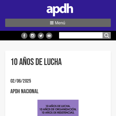
Menú
Buscar
Buscar en el sitio
en
el
sitio
10 AÑOS DE LUCHA
02/06/2025
APDH Nacional