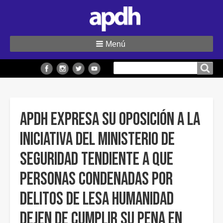
Menú
Buscar
Buscar en el sitio
en
el
sitio
APDH expresa su oposición a la
iniciativa del Ministerio de
Seguridad tendiente a que
personas condenadas por
delitos de lesa humanidad
dejen de cumplir su pena en