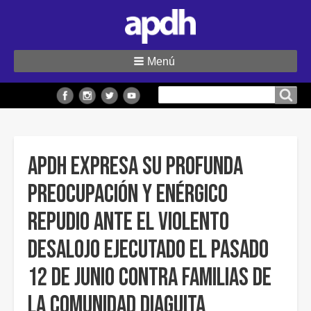
Menú
Buscar
Buscar en el sitio
en
el
sitio
APDH expresa su profunda
preocupación y enérgico
repudio ante el violento
desalojo ejecutado el pasado
12 de junio contra familias de
la Comunidad Diaguita