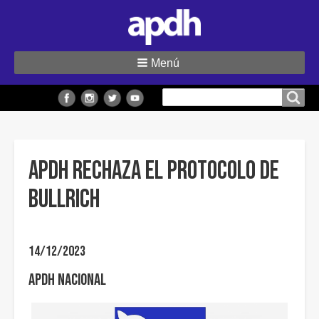
Menú
Buscar
Buscar en el sitio
en
el
sitio
APDH RECHAZA EL PROTOCOLO DE
BULLRICH
14/12/2023
APDH Nacional