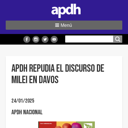
Menú
Buscar
Buscar en el sitio
en
el
sitio
APDH REPUDIA EL DISCURSO DE
MILEI EN DAVOS
24/01/2025
APDH Nacional