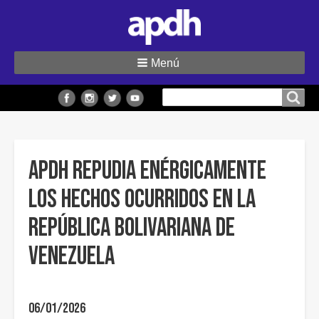
Menú
Buscar
Buscar en el sitio
en
el
sitio
APDH repudia enérgicamente
los hechos ocurridos en la
República Bolivariana de
Venezuela
06/01/2026