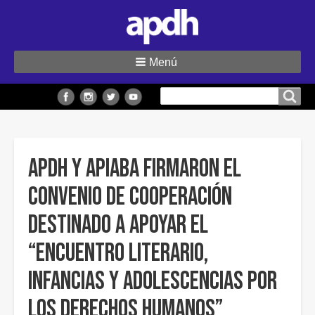
Menú
Buscar
Buscar en el sitio
en
el
sitio
APDH y APIABA firmaron el
convenio de cooperación
destinado a apoyar el
“Encuentro Literario,
Infancias y Adolescencias por
los Derechos Humanos”