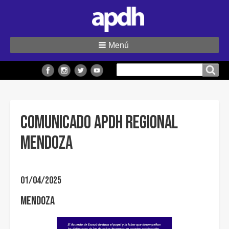
Menú
Buscar
Buscar en el sitio
en
el
sitio
Comunicado APDH Regional
Mendoza
01/04/2025
Mendoza