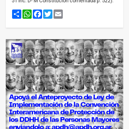
51 inc. D- M Constitución comentada p. 522).
Share
WhatsApp
Facebook
Twitter
Email