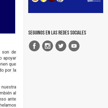
Seguinos en las redes sociales
e son de
 o apoyar
ienen que
do por la
 nuestra
ambién al
nso ante
nhelamos