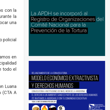
s con la
rante la
locar una
 policial
edamos en
cipalidad
 todo el
ron Luana
a (CTA A