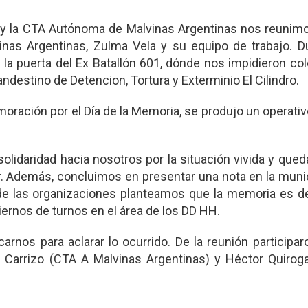
 y la CTA Autónoma de Malvinas Argentinas nos reunimo
nas Argentinas, Zulma Vela y su equipo de trabajo. Du
la puerta del Ex Batallón 601, dónde nos impidieron co
landestino de Detencion, Tortura y Exterminio El Cilindro.
ación por el Día de la Memoria, se produjo un operativo
solidaridad hacia nosotros por la situación vivida y qu
ir. Además, concluimos en presentar una nota en la muni
sde las organizaciones planteamos que la memoria es de
rnos de turnos en el área de los DD HH.
rnos para aclarar lo ocurrido. De la reunión participa
 Carrizo (CTA A Malvinas Argentinas) y Héctor Quirog