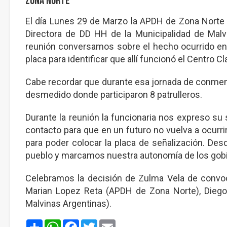
Zona Norte
El día Lunes 29 de Marzo la APDH de Zona Norte
Directora de DD HH de la Municipalidad de Malvi
reunión conversamos sobre el hecho ocurrido en 
placa para identificar que allí funcionó el Centro C
Cabe recordar que durante esa jornada de conmemor
desmedido donde participaron 8 patrulleros.
Durante la reunión la funcionaria nos expreso su 
contacto para que en un futuro no vuelva a ocurr
para poder colocar la placa de señalización. De
pueblo y marcamos nuestra autonomía de los gobie
Celebramos la decisión de Zulma Vela de convoca
Marian Lopez Reta (APDH de Zona Norte), Diego
Malvinas Argentinas).
Share
WhatsApp
Facebook
Twitter
Email