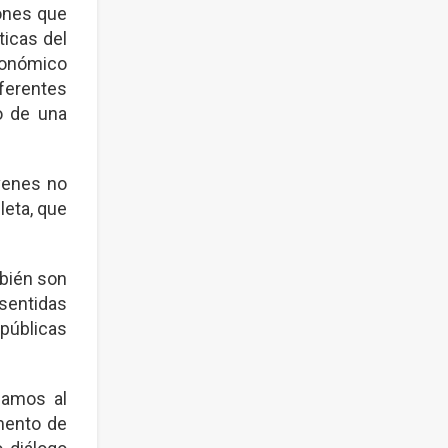
iones que
ticas del
conómico
iferentes
o de una
óvenes no
leta, que
bién son
sentidas
 públicas
gamos al
mento de