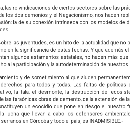
ca, las reivindicaciones de ciertos sectores sobre las prá
ía de los dos demonios y el Negacionismo, nos hacen repl
n: la de su conexión intrínseca con los modelos de de
ades.
 sobre las juventudes, es un hito de la actualidad que n
ime en la significancia de estas fechas. Y que además el
tentan algunos estamentos estatales, no hacen más que 
ho a la participación y la autodeterminación de nuestros
udamiento y de sometimiento al que aluden permanentem
 derechos para todos y todas. Las faltas de políticas 
ivo, la tala, el desmonte, la destrucción del ecosist
e las faraónicas obras de cemento, de la extensión de la
constituyen un ecocidio que pone en riesgo el nuestro f
 la lucha que llevan a cabo los defensores ambientale
serranos en Córdoba y todo el país, es INADMISIBLE.-