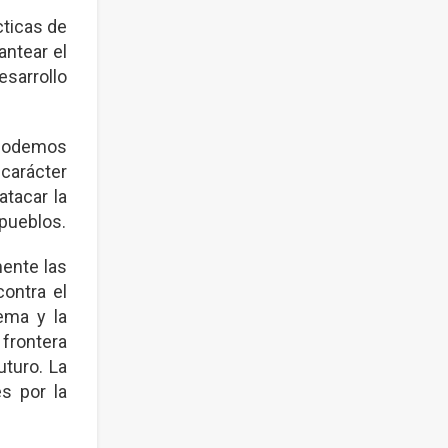
cticas de
antear el
sarrollo
o podemos
 carácter
atacar la
 pueblos.
ente las
contra el
ema y la
 frontera
uturo. La
s por la