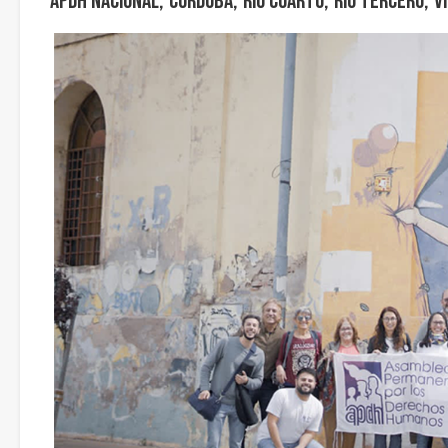
APDH Nacional
Córdoba
Río Cuarto
Río Tercero
V