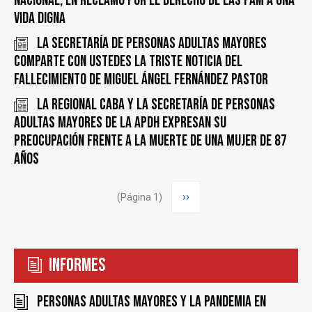
Nacional, en reclamo por el derecho de las PAM a una
vida digna
La Secretaría de Personas Adultas Mayores
comparte con ustedes la triste noticia del
fallecimiento de Miguel Ángel Fernández Pastor
La regional CABA y la Secretaría de Personas
Adultas Mayores de la APDH expresan su
preocupación frente a la muerte de una mujer de 87
años
Paginación
Siguiente
››
(Página 1)
página
Informes
Personas Adultas Mayores y la pandemia en