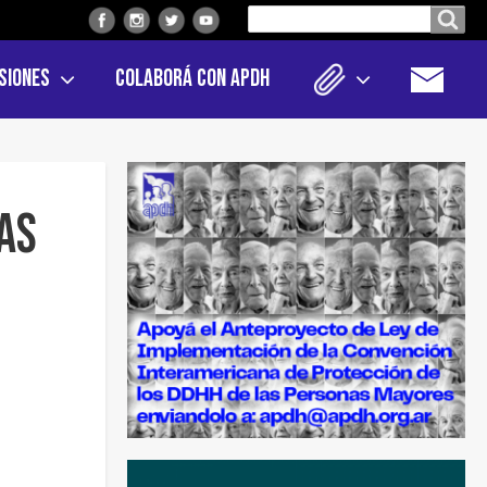
Buscar
Buscar en el sitio
en
siones
Colaborá con APDH
el
sitio
AS