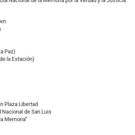
ía Nacional de la Memoria por la Verdad y la Justicia.
own
s
La Paz)
de la Estación)
n Plaza Libertad
d Nacional de San Luis
a Memoria"