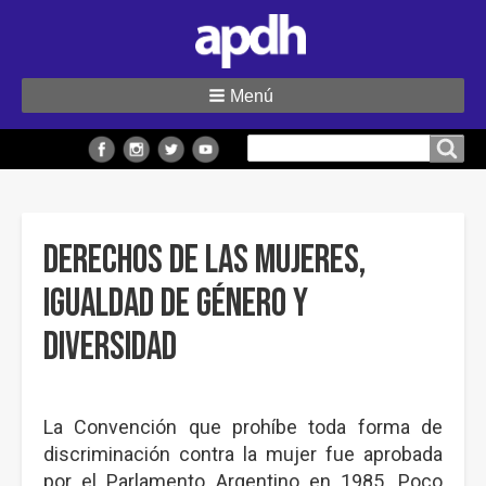
Menú
Buscar
Buscar en el sitio
en
el
sitio
Derechos de las Mujeres,
Igualdad de Género y
Diversidad
La Convención que prohíbe toda forma de
discriminación contra la mujer fue aprobada
por el Parlamento Argentino en 1985. Poco