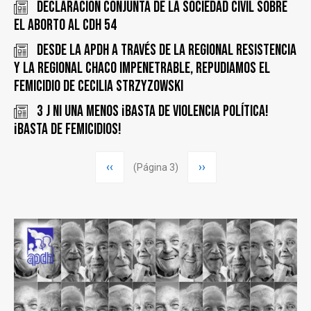
Declaración conjunta de la sociedad civil sobre
el aborto al CDH 54
Desde la APDH a través de la Regional Resistencia
y la Regional Chaco Impenetrable, repudiamos el
femicidio de Cecilia Strzyzowski
3 J Ni Una Menos ¡Basta de violencia política!
¡Basta de femicidios!
Paginación
Página
‹‹
Siguiente
››
(Página 3)
anterior
página