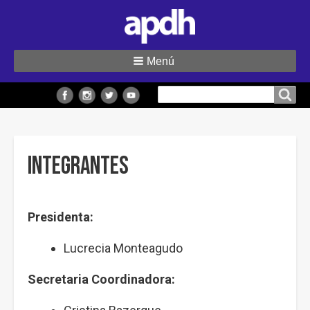
Menú
Buscar
Buscar en el sitio
en
el
sitio
Integrantes
Presidenta:
Lucrecia Monteagudo
Secretaria Coordinadora: