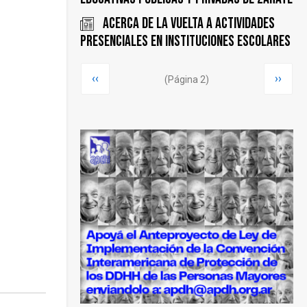
Acerca de la vuelta a actividades
presenciales en instituciones escolares
Paginación
Página
‹‹
Siguie
››
(Página 2)
anterior
página