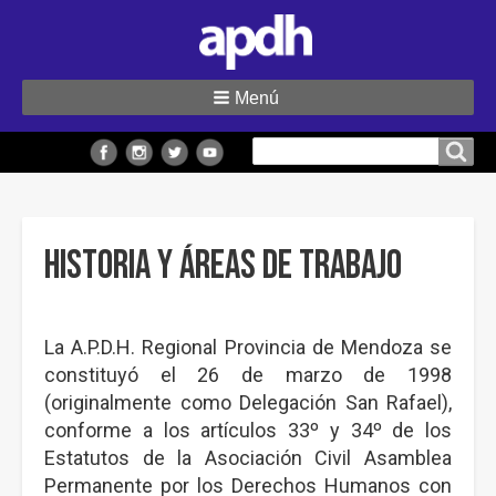
Menú
Buscar
Buscar en el sitio
en
el
sitio
Historia y áreas de trabajo
La A.P.D.H. Regional Provincia de Mendoza se
constituyó el 26 de marzo de 1998
(originalmente como Delegación San Rafael),
conforme a los artículos 33º y 34º de los
Estatutos de la Asociación Civil Asamblea
Permanente por los Derechos Humanos con