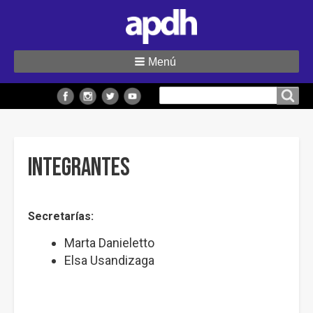
Menú
Buscar
Buscar en el sitio
en
el
sitio
Integrantes
Secretarías:
Marta Danieletto
Elsa Usandizaga