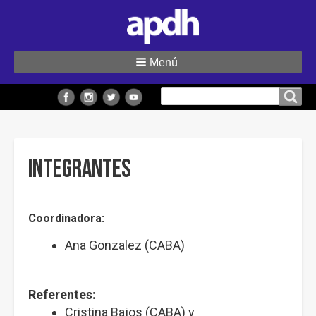
Menú
Buscar
Buscar en el sitio
en
el
sitio
Integrantes
Coordinadora:
Ana Gonzalez (CABA)
Referentes:
Cristina Bajos (CABA) y