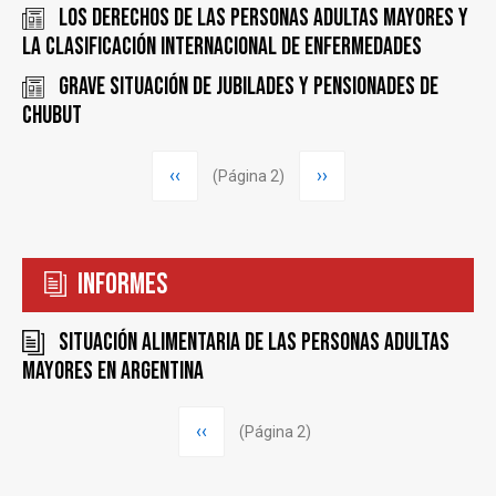
Los derechos de las Personas Adultas Mayores y
la Clasificación Internacional de Enfermedades
Grave situación de jubilades y pensionades de
Chubut
Paginación
Página
‹‹
Siguiente
››
(Página 2)
anterior
página
Informes
Situación alimentaria de las personas adultas
mayores en Argentina
Paginación
Página
‹‹
(Página 2)
anterior