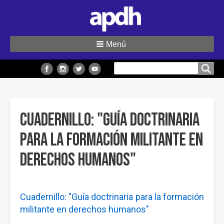
Menú
Buscar
Buscar en el sitio
en
el
sitio
Cuadernillo: "Guía doctrinaria
para la formación militante en
derechos humanos"
Cuadernillo: "Guía doctrinaria para la formación
militante en derechos humanos"