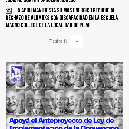
judicial contra Carolina Abregu
La APDH manifiesta su más enérgico repudio al
rechazo de alumnxs con discapacidad en la escuela
Magno College de la localidad de Pilar
Paginación
Siguiente
››
(Página 1)
página