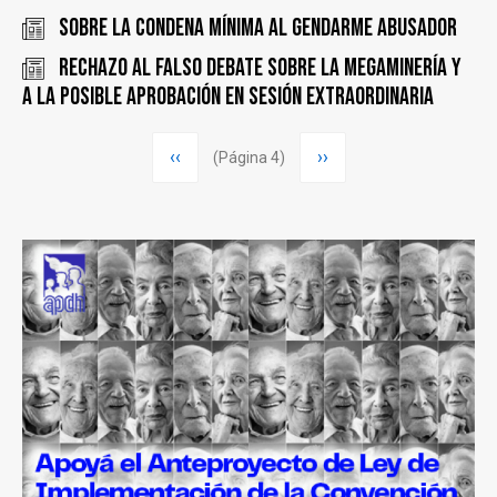
Sobre la condena mínima al gendarme abusador
Rechazo al falso debate sobre la megaminería y
a la posible aprobación en sesión extraordinaria
Paginación
Página
‹‹
Siguiente
››
(Página 4)
anterior
página