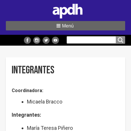
Menú
Buscar
Buscar en el sitio
en
el
sitio
Integrantes
Coordinadora:
Micaela Bracco
Integrantes:
María Teresa Piñero