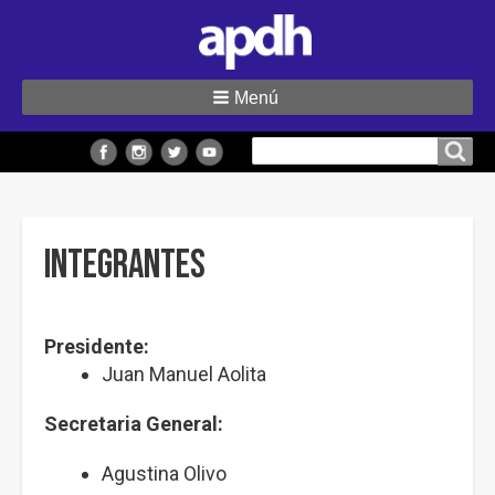
Menú
Buscar
Buscar en el sitio
en
el
sitio
Integrantes
Presidente:
Juan Manuel Aolita
Secretaria General:
Agustina Olivo