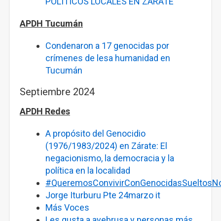
POLÍTICOS LOCALES EN ZÁRATE
APDH Tucumán
Condenaron a 17 genocidas por
crímenes de lesa humanidad en
Tucumán
Septiembre 2024
APDH Redes
A propósito del Genocidio
(1976/1983/2024) en Zárate: El
negacionismo, la democracia y la
política en la localidad
#QueremosConvivirConGenocidasSueltosN
Jorge Iturburu Pte 24marzo it
Más Voces
Les gusta a
ayebrusa
y
personas más